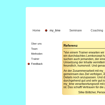
Home
my_time
Seminare
Coaching
Über uns
Referenz
Team
"Von einem Trainer erwarten wir n
Methoden
ein durchdachtes Lernkonzept h
Trainer
suchen auch jemanden, der einen
Umsetzung der Inhalte vermitteln 
Feedback
freundlich, humorvoll. Und gena
An der Zusammenarbeit mit my_t
gemeinsam das Ziel verfolgen, 
Details noch anzupassen. Und da
durchgehend gut und sehr gut ist!
my_time verantwortungsvoll mit 
ist. Das schafft Vertrauen für d
Silke Böttcher, Per